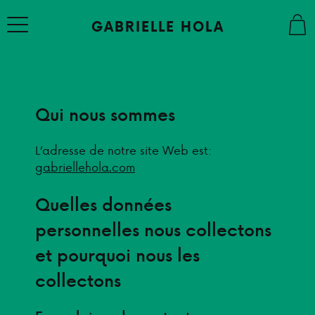
Skip
to
GABRIELLE HOLA
content
Qui nous sommes
À PROPOS
L’adresse de notre site Web est:
gabriellehola.com
STUDIO
Quelles données
SHOP
personnelles nous collectons
et pourquoi nous les
CONTACT
collectons