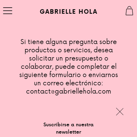
Skip
to
GABRIELLE HOLA
content
Si tiene alguna pregunta sobre
productos o servicios, desea
ACERCA
solicitar un presupuesto o
colaborar, puede completar el
siguiente formulario o enviarnos
ESTUDIO
un correo electrónico:
contact@gabriellehola.com
SHOP
Nombre
CLOSE
CONTACTO
Suscribirse a nuestra
newsletter